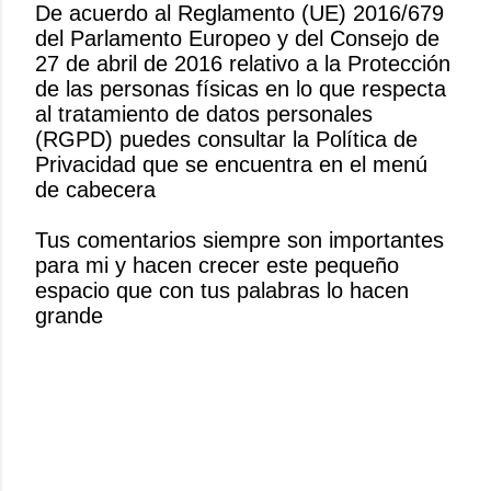
De acuerdo al Reglamento (UE) 2016/679
del Parlamento Europeo y del Consejo de
P
27 de abril de 2016 relativo a la Protección
u
de las personas físicas en lo que respecta
b
al tratamiento de datos personales
l
(RGPD) puedes consultar la Política de
i
Privacidad que se encuentra en el menú
c
de cabecera
a
r
Tus comentarios siempre son importantes
u
para mi y hacen crecer este pequeño
n
espacio que con tus palabras lo hacen
c
grande
o
m
e
n
t
a
r