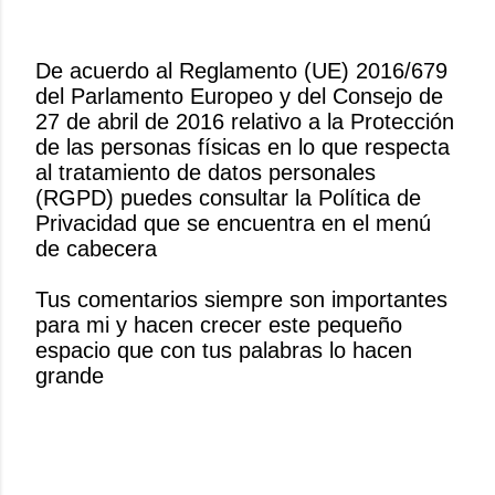
De acuerdo al Reglamento (UE) 2016/679
del Parlamento Europeo y del Consejo de
P
27 de abril de 2016 relativo a la Protección
u
de las personas físicas en lo que respecta
b
al tratamiento de datos personales
l
(RGPD) puedes consultar la Política de
i
Privacidad que se encuentra en el menú
c
de cabecera
a
r
Tus comentarios siempre son importantes
u
para mi y hacen crecer este pequeño
n
espacio que con tus palabras lo hacen
c
grande
o
m
e
n
t