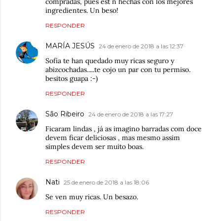
compradas, pues est´n hechas con los mejores
ingredientes. Un beso!
RESPONDER
MARÍA JESÚS
24 de enero de 2018 a las 12:37
Sofía te han quedado muy ricas seguro y
abizcochadas.....te cojo un par con tu permiso.
besitos guapa :-)
RESPONDER
São Ribeiro
24 de enero de 2018 a las 17:27
Ficaram lindas , já as imagino barradas com doce
devem ficar deliciosas , mas mesmo assim
simples devem ser muito boas.
RESPONDER
Nati
25 de enero de 2018 a las 18:06
Se ven muy ricas. Un besazo.
RESPONDER