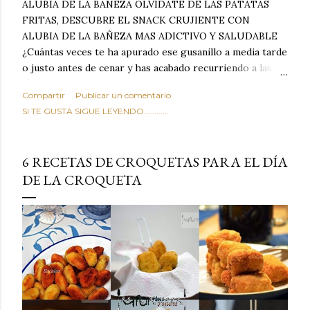
ALUBIA DE LA BAÑEZA OLVIDATE DE LAS PATATAS
FRITAS, DESCUBRE EL SNACK CRUJIENTE CON
ALUBIA DE LA BAÑEZA MAS ADICTIVO Y SALUDABLE
¿Cuántas veces te ha apurado ese gusanillo a media tarde
o justo antes de cenar y has acabado recurriendo a las
típicas patatas de bolsa, frutos secos fritos o snacks
Compartir
Publicar un comentario
ultraprocesados llenos de grasas saturadas y sodio?
SI TE GUSTA SIGUE LEYENDO............
Todos hemos estado ahí. Sin embargo, cuidarse no tiene
por qué significar renunciar al placer de un picoteo
sabroso, con ese toque tostado y crujiente que tanto nos
6 RECETAS DE CROQUETAS PARA EL DÍA
satisface. Estas alubias crujientes al horno van a cambiar
DE LA CROQUETA
por completo tu forma de ver las legumbres. Olvídate de
asociar las alubias únicamente a los guisos tradicionales y
copiosos de invierno. Con esta receta simple pero
revolucionaria, transformaremos un ingrediente tan
humilde como la alubia de La Bañeza en un snack ligero,
dorado, cargado de proteína y 100% natural. Es el
sustituto perfecto a los frutos se...