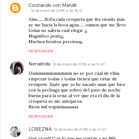
Cocinando con Mandil
16 de enero de 2018 a las 18:51
Ains........Sofia,cada croqueta que iba viendo más
se me hacia la boca agua........vamos que me llevo
todas no sabría cual elegir ¡¡¡
Magnífico post¡¡¡¡
Muchos besitos preciosa¡¡
RESPONDER
Nenalinda
16 de enero de 2018 a las 19:47
Uummmmmmmmmm no se por cual de ellas
empezar todas y todas tienen que estar de
rexupete ,fijate que ya he sacado unas que hice
con la pechuga que sobro del pavo de noche
buena para la cena ,al ver que era el dia de la
croqueta se me antojaron.
Bicos mil wapisimaaaaaa.
RESPONDER
LOBEZNA
16 de enero de 2018 a las 21:42
Qué ricas!!! Con lo que me gustan a mi. Mil