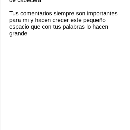
a
r
Tus comentarios siempre son importantes
u
para mi y hacen crecer este pequeño
n
espacio que con tus palabras lo hacen
c
grande
o
m
e
n
t
a
r
i
o