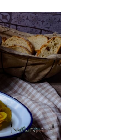
ria, transformaremos un
como la alubia de La Bañeza
do, cargado de proteína y
uto perfecto a los frutos se...