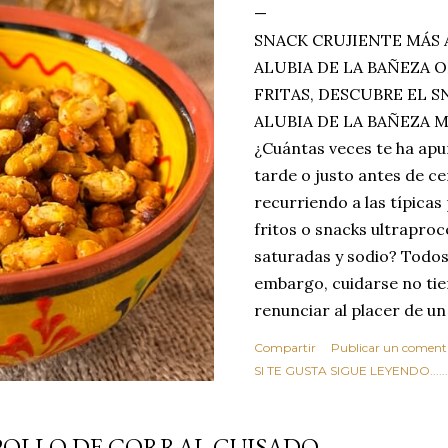
SNACK CRUJIENTE MÁS 
ALUBIA DE LA BAÑEZA O
FRITAS, DESCUBRE EL 
ALUBIA DE LA BAÑEZA 
¿Cuántas veces te ha apu
tarde o justo antes de c
recurriendo a las típicas
fritos o snacks ultraproc
saturadas y sodio? Todos
embargo, cuidarse no tie
renunciar al placer de un
toque tostado y crujiente
Compartir
Publicar un coment
Estas alubias crujientes 
SI TE GUSTA SIGUE LEYENDO........
completo tu forma de ver
asociar las alubias única
POLLO DE CORRAL GUISADO
tradicionales y copiosos 