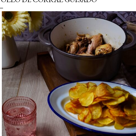
simple pero revoluciona
ingrediente tan humilde 
en un snack ligero, dora
100% natural. Es el sustit