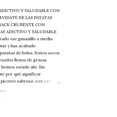
ADICTIVO Y SALUDABLE CON
LVIDATE DE LAS PATATAS
SNACK CRUJIENTE CON
MAS ADICTIVO Y SALUDABLE
rado ese gusanillo a media
enar y has acabado
 patatas de bolsa, frutos secos
esados llenos de grasas
 hemos estado ahí. Sin
ne por qué significar
 picoteo sabroso, con ese
 que tanto nos satisface.
ario
al horno van a cambiar por
....
 las legumbres. Olvídate de
mente a los guisos
de invierno. Con esta receta