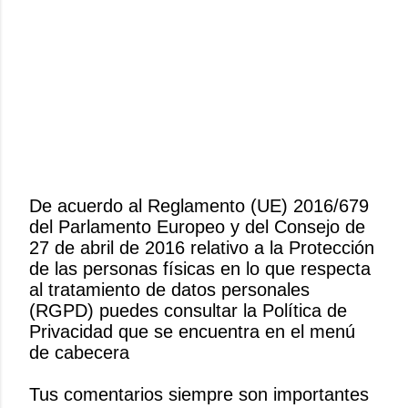
De acuerdo al Reglamento (UE) 2016/679
del Parlamento Europeo y del Consejo de
P
27 de abril de 2016 relativo a la Protección
u
de las personas físicas en lo que respecta
b
al tratamiento de datos personales
l
(RGPD) puedes consultar la Política de
i
Privacidad que se encuentra en el menú
c
de cabecera
a
r
Tus comentarios siempre son importantes
u