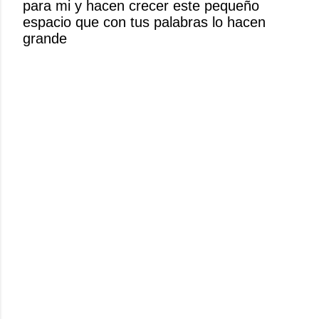
para mi y hacen crecer este pequeño
n
espacio que con tus palabras lo hacen
c
grande
o
m
e
n
t
a
r
i
o