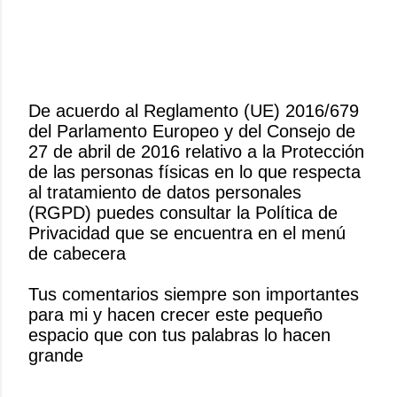
De acuerdo al Reglamento (UE) 2016/679
del Parlamento Europeo y del Consejo de
P
27 de abril de 2016 relativo a la Protección
u
de las personas físicas en lo que respecta
b
al tratamiento de datos personales
l
(RGPD) puedes consultar la Política de
i
Privacidad que se encuentra en el menú
c
de cabecera
a
r
Tus comentarios siempre son importantes
u
para mi y hacen crecer este pequeño
n
espacio que con tus palabras lo hacen
c
grande
o
m