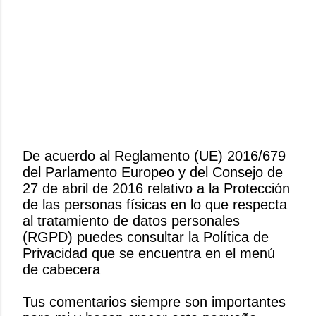
De acuerdo al Reglamento (UE) 2016/679
del Parlamento Europeo y del Consejo de
P
27 de abril de 2016 relativo a la Protección
u
de las personas físicas en lo que respecta
b
al tratamiento de datos personales
l
(RGPD) puedes consultar la Política de
i
Privacidad que se encuentra en el menú
c
de cabecera
a
r
Tus comentarios siempre son importantes
u