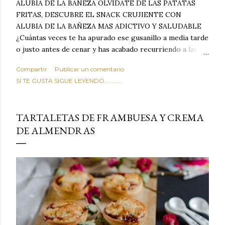
ALUBIA DE LA BAÑEZA OLVIDATE DE LAS PATATAS
FRITAS, DESCUBRE EL SNACK CRUJIENTE CON
ALUBIA DE LA BAÑEZA MAS ADICTIVO Y SALUDABLE
¿Cuántas veces te ha apurado ese gusanillo a media tarde
o justo antes de cenar y has acabado recurriendo a las
típicas patatas de bolsa, frutos secos fritos o snacks
Compartir
Publicar un comentario
ultraprocesados llenos de grasas saturadas y sodio?
SI TE GUSTA SIGUE LEYENDO............
Todos hemos estado ahí. Sin embargo, cuidarse no tiene
por qué significar renunciar al placer de un picoteo
sabroso, con ese toque tostado y crujiente que tanto nos
TARTALETAS DE FRAMBUESA Y CREMA
satisface. Estas alubias crujientes al horno van a cambiar
DE ALMENDRAS
por completo tu forma de ver las legumbres. Olvídate de
asociar las alubias únicamente a los guisos tradicionales y
copiosos de invierno. Con esta receta simple pero
revolucionaria, transformaremos un ingrediente tan
humilde como la alubia de La Bañeza en un snack ligero,
dorado, cargado de proteína y 100% natural. Es el
sustituto perfecto a los frutos se...