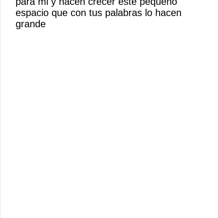
para mi y hacen crecer este pequeño
n
espacio que con tus palabras lo hacen
c
grande
o
m
e
n
t
a
r
i
o