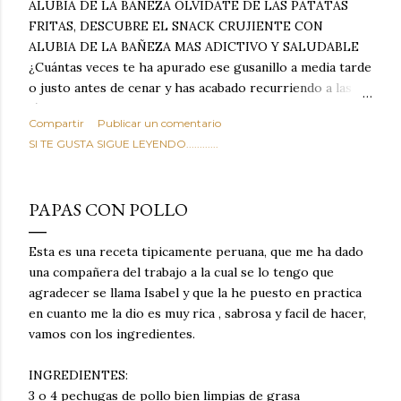
ALUBIA DE LA BAÑEZA OLVIDATE DE LAS PATATAS
FRITAS, DESCUBRE EL SNACK CRUJIENTE CON
ALUBIA DE LA BAÑEZA MAS ADICTIVO Y SALUDABLE
¿Cuántas veces te ha apurado ese gusanillo a media tarde
o justo antes de cenar y has acabado recurriendo a las
típicas patatas de bolsa, frutos secos fritos o snacks
Compartir
Publicar un comentario
ultraprocesados llenos de grasas saturadas y sodio?
SI TE GUSTA SIGUE LEYENDO............
Todos hemos estado ahí. Sin embargo, cuidarse no tiene
por qué significar renunciar al placer de un picoteo
sabroso, con ese toque tostado y crujiente que tanto nos
PAPAS CON POLLO
satisface. Estas alubias crujientes al horno van a cambiar
por completo tu forma de ver las legumbres. Olvídate de
Esta es una receta tipicamente peruana, que me ha dado
asociar las alubias únicamente a los guisos tradicionales y
una compañera del trabajo a la cual se lo tengo que
copiosos de invierno. Con esta receta simple pero
agradecer se llama Isabel y que la he puesto en practica
revolucionaria, transformaremos un ingrediente tan
en cuanto me la dio es muy rica , sabrosa y facil de hacer,
humilde como la alubia de La Bañeza en un snack ligero,
vamos con los ingredientes.
dorado, cargado de proteína y 100% natural. Es el
sustituto perfecto a los frutos se...
INGREDIENTES:
3 o 4 pechugas de pollo bien limpias de grasa